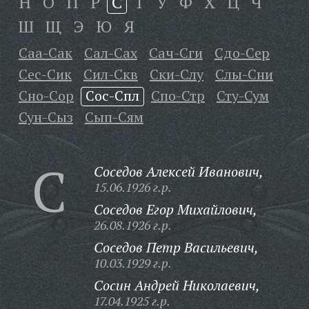
Н
О
П
Р
С
Т
У
Ф
Х
Ц
Ч
Ш
Щ
Э
Ю
Я
Саа-Сак
Сал-Сах
Сач-Сги
Сдо-Сер
Сес-Сик
Сил-Скв
Ски-Слу
Слы-Сни
Сно-Сор
Сос-Спл
Спо-Стр
Сту-Сум
Сун-Сыз
Сып-Сям
С
Соседов Алексей Иванович,
15.06.1926 г.р.
Соседов Егор Михайлович,
26.08.1926 г.р.
Соседов Петр Васильевич,
10.03.1929 г.р.
Сосин Андрей Николаевич,
17.04.1925 г.р.