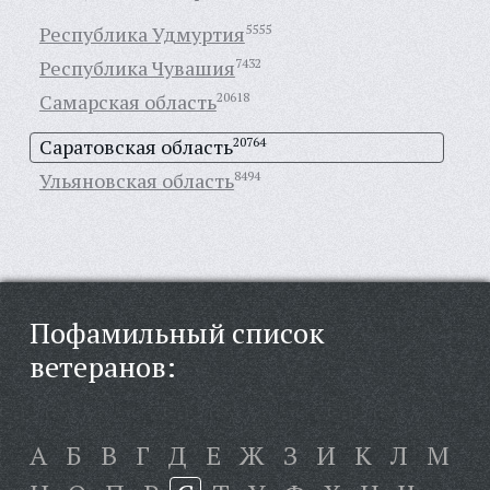
Республика Удмуртия
5555
Республика Чувашия
7432
Самарская область
20618
Саратовская область
20764
Ульяновская область
8494
Пофамильный список
ветеранов:
А
Б
В
Г
Д
Е
Ж
З
И
К
Л
М