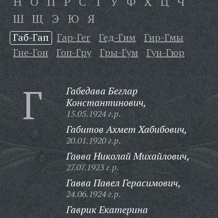
Н
О
П
Р
С
Т
У
Ф
Х
Ц
Ч
Ш
Щ
Э
Ю
Я
Габ-Гап
Гар-Гег
Гед-Гим
Гир-Гмы
Гне-Гон
Гоп-Гру
Гры-Гум
Гун-Гюр
Г
Габедава Беглар
Константинович,
15.05.1924 г.р.
Габитов Ахмет Хабибович,
20.01.1920 г.р.
Гавва Николай Михайлович,
27.07.1923 г.р.
Гавва Павел Герасимович,
24.06.1924 г.р.
Гаврик Екатерина