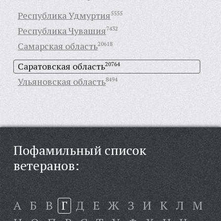
Республика Удмуртия
5555
Республика Чувашия
7432
Самарская область
20618
Саратовская область
20764
Ульяновская область
8494
Пофамильный список
ветеранов:
А
Б
В
Г
Д
Е
Ж
З
И
К
Л
М