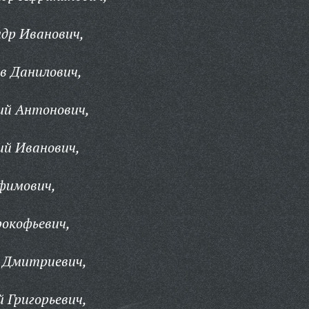
др Иванович,
в Данилович,
й Антонович,
й Иванович,
фимович,
окофьевич,
 Дмитриевич,
 Григорьевич,