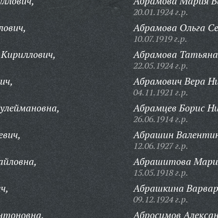
уллович,
Абрамова Мария В
20.01.1924 г.р.
лович,
Абрамова Ольга С
10.07.1919 г.р.
 Кириллович,
Абрамова Татьяна
22.05.1924 г.р.
ич,
Абрамович Вера Ни
04.11.1921 г.р.
улеймановна,
Абрамцев Борис Ни
26.06.1914 г.р.
евич,
Абрашин Валентин
12.06.1927 г.р.
айловна,
Абрашитова Мари
15.05.1918 г.р.
ч,
Абрашкина Варвар
09.12.1924 г.р.
нтоновна,
Абросимов Алекса