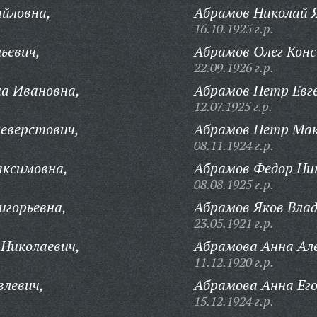
йловна,
Абрамов Николай Я
16.10.1925 г.р.
ьевич,
Абрамов Олег Кон
22.09.1926 г.р.
а Ивановна,
Абрамов Петр Евге
12.07.1925 г.р.
еверстович,
Абрамов Петр Мак
08.11.1924 г.р.
ксимовна,
Абрамов Федор Ни
08.08.1925 г.р.
игорьевна,
Абрамов Яков Вла
23.05.1921 г.р.
Николаевич,
Абрамова Анна Але
11.12.1920 г.р.
влевич,
Абрамова Анна Его
15.12.1924 г.р.