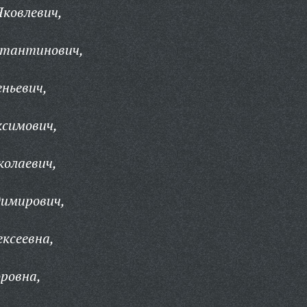
ковлевич,
стантинович,
ньевич,
симович,
колаевич,
димирович,
ксеевна,
ровна,