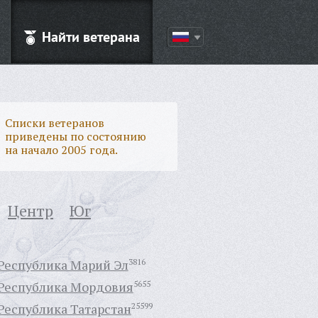
Найти ветерана
Списки ветеранов
приведены по состоянию
на начало 2005 года.
Центр
Юг
Республика Марий Эл
3816
Республика Мордовия
5655
Республика Татарстан
25599