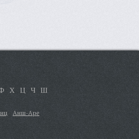
Ф
Х
Ц
Ч
Ш
Анц
Анш-Аре