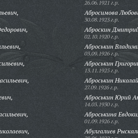
26.06.1921 г.р.
льевич,
Абросимова Любов
30.08.1923 г.р.
едорович,
Аброскин Дмитрий
02.10.1920 г.р.
льевич,
Аброськин Владими
03.09.1926 г.р.
ильевич,
Аброськин Григори
13.11.1925 г.р.
асильевич,
Аброськин Николай
27.09.1926 г.р.
евич,
Аброськин Юрий Ан
14.03.1930 г.р.
сильевич,
Аброськина Евдоки
01.09.1926 г.р.
иколаевич,
Абулгалиев Рыскал