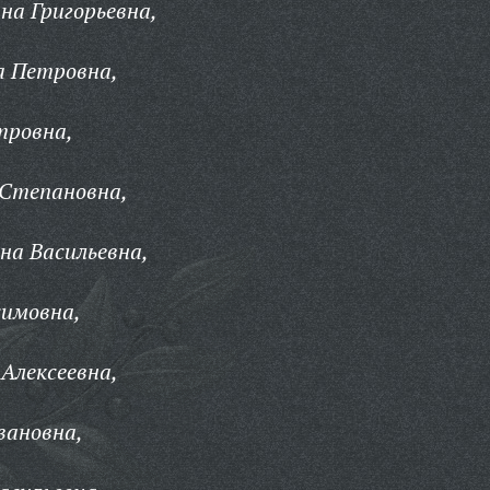
на Григорьевна,
а Петровна,
тровна,
 Степановна,
на Васильевна,
симовна,
Алексеевна,
вановна,