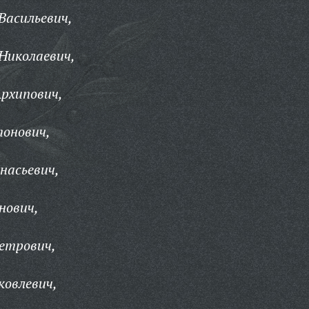
Васильевич,
Николаевич,
рхипович,
онович,
насьевич,
нович,
етрович,
ковлевич,