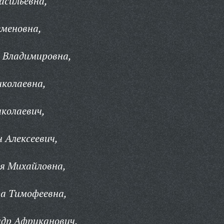
асильевна,
еменовна,
 Владимировна,
колаевна,
колаевич,
 Алексеевич,
я Михайловна,
а Тимофеевна,
ндр Африканович,