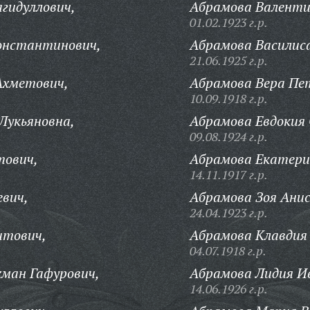
агидуллович,
Абрамова Валенти
01.02.1923 г.р.
онстантинович,
Абрамова Василис
21.06.1925 г.р.
Ахметович,
Абрамова Вера Пе
10.09.1918 г.р.
Лукьяновна,
Абрамова Евдокия
09.08.1924 г.р.
тович,
Абрамова Екатери
14.11.1917 г.р.
вич,
Абрамова Зоя Ани
24.04.1923 г.р.
итович,
Абрамова Клавдия 
04.07.1918 г.р.
ман Гафурович,
Абрамова Лидия И
14.06.1926 г.р.