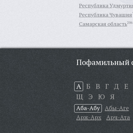
Республика Удмурти
Республика Чувашия
Самарская область
206
Пофамильный с
А
Б
В
Г
Д
Е
Щ
Э
Ю
Я
Аба-Абу
Абы-Аге
Арж-Арх
Арч-Ата