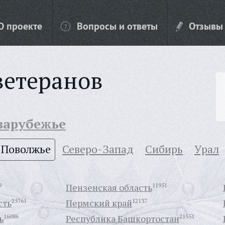
О проекте
Вопросы и ответы
Отзывы
ветеранов
 зарубежье
Поволжье
Северо-Запад
Сибирь
Урал
9
Пензенская область
11951
сть
25761
Пермский край
12137
ь
16086
Республика Башкортостан
21551