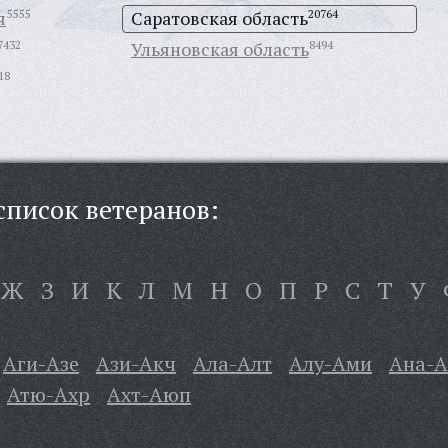
я
5555
Саратовская область
20764
7432
Ульяновская область
8494
18
писок ветеранов:
Ж
З
И
К
Л
М
Н
О
П
Р
С
Т
У
Аги-Азе
Ази-Акч
Ала-Алт
Алу-Ами
Ана-
Атю-Ахр
Ахт-Аюп