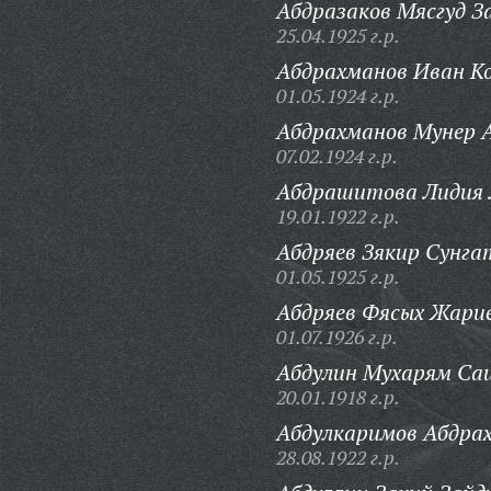
Абдразаков Мясгуд З
25.04.1925 г.р.
Абдрахманов Иван К
01.05.1924 г.р.
Абдрахманов Мунер 
07.02.1924 г.р.
Абдрашитова Лидия 
19.01.1922 г.р.
Абдряев Зякир Сунга
01.05.1925 г.р.
Абдряев Фясых Жарие
01.07.1926 г.р.
Абдулин Мухарям Са
20.01.1918 г.р.
Абдулкаримов Абдрах
28.08.1922 г.р.