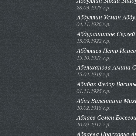
Абдуллин Закий Зайд
28.03.1928 г.р.
Абдуллин Усман Абду
04.11.1926 г.р.
Абдурашитов Сергей
15.09.1922 г.р.
Абдюшев Петр Исаев
15.10.1927 г.р.
Абельханова Амина С
15.04.1919 г.р.
Абибак Федор Василь
01.11.1925 г.р.
Абих Валентина Мих
10.02.1918 г.р.
Аблаев Семен Евсееви
10.09.1917 г.р.
Аблаева Прасковья А