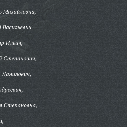
ь Михайловна,
 Васильевич,
р Ильич,
й Степанович,
 Данилович,
дреевич,
я Степановна,
и,