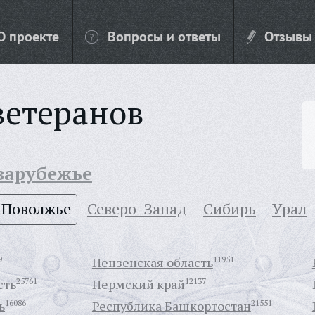
О проекте
Вопросы и ответы
Отзывы
ветеранов
 зарубежье
Поволжье
Северо-Запад
Сибирь
Урал
9
Пензенская область
11951
сть
25761
Пермский край
12137
ь
16086
Республика Башкортостан
21551