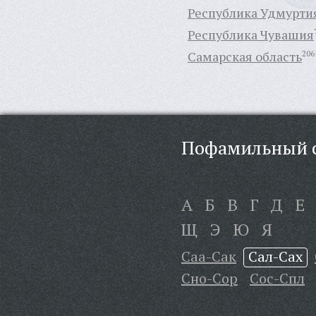
Республика Удмурти
Республика Чувашия
Самарская область
206
Пофамильный с
А
Б
В
Г
Д
Е
Щ
Э
Ю
Я
Саа-Сак
Сал-Сах
Сно-Сор
Сос-Спл