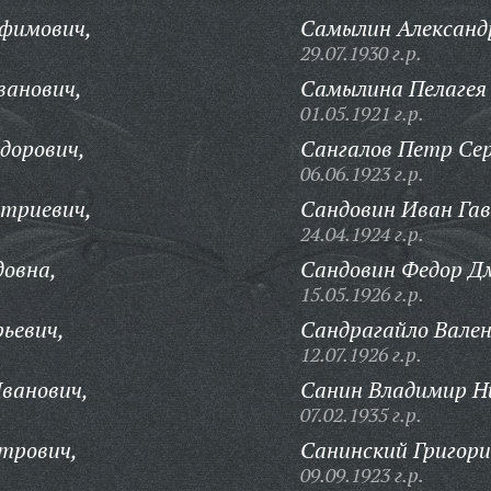
фимович,
Самылин Александ
29.07.1930 г.р.
ванович,
Самылина Пелагея 
01.05.1921 г.р.
дорович,
Сангалов Петр Сер
06.06.1923 г.р.
итриевич,
Сандовин Иван Гав
24.04.1924 г.р.
овна,
Сандовин Федор Д
15.05.1926 г.р.
ьевич,
Сандрагайло Вале
12.07.1926 г.р.
ванович,
Санин Владимир Н
07.02.1935 г.р.
трович,
Санинский Григори
09.09.1923 г.р.