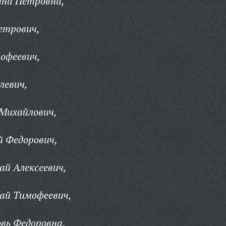
на Петровна,
етрович,
офеевич,
левич,
Михайлович,
 Федорович,
й Алексеевич,
ай Тимофеевич,
вь Федоровна,