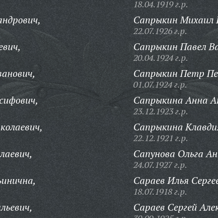
18.04.1919 г.р.
андрович,
Сапрыкин Михаил 
22.07.1926 г.р.
евич,
Сапрыкин Павел Ва
20.04.1924 г.р.
ванович,
Сапрыкин Петр Пе
01.07.1924 г.р.
сифович,
Сапрыкина Анна А
23.12.1923 г.р.
колаевич,
Сапрыкина Клавди
22.12.1921 г.р.
лаевич,
Сапунова Ольга А
24.07.1927 г.р.
ьинична,
Сараев Илья Серге
18.07.1918 г.р.
льевич,
Сараев Сергей Але