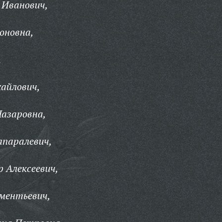
 Иванович,
оновна,
,
айлович,
Назаровна,
апаралевич,
 Алексеевич,
ментьевич,