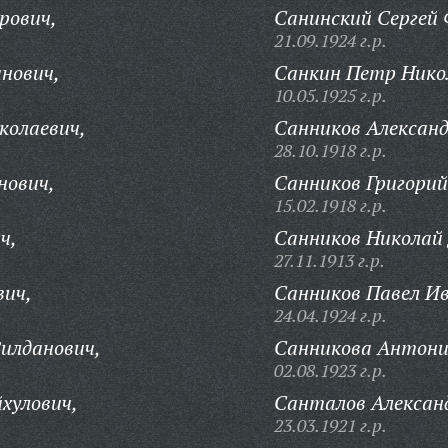
рович,
Санинский Сергей 
21.09.1924 г.р.
нович,
Санкин Петр Нико
10.05.1925 г.р.
колаевич,
Санников Александ
28.10.1918 г.р.
нович,
Санников Григорий
15.02.1918 г.р.
ч,
Санников Николай
27.11.1913 г.р.
вич,
Санников Павел Ив
24.04.1924 г.р.
илданович,
Санникова Антони
02.08.1923 г.р.
хулович,
Санталов Александ
23.03.1921 г.р.