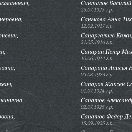
ахманович,
Санталов Василий
25.07.1925 г.р.
меровна,
Санькова Анна Тих
12.02.1917 г.р.
гиевич,
Сапаргалиев Кажи
21.05.1916 г.р.
а,
Сапарин Петр Мих
10.06.1914 г.р.
овна,
Сапарина Анисья 
05.08.1923 г.р.
евич,
Сапаров Жаксен С
01.07.1924 г.р.
ьинична,
Сапатов Александр
02.07.1925 г.р.
ровна,
Сапатов Федор Де
15.09.1925 г.р.