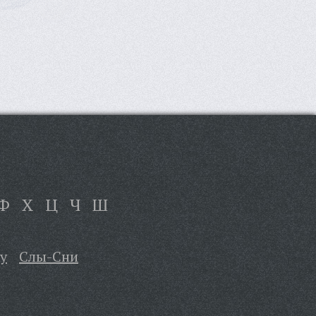
Ф
Х
Ц
Ч
Ш
у
Слы-Сни