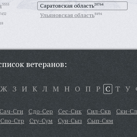
я
5555
Саратовская область
20764
7432
Ульяновская область
8494
18
писок ветеранов:
Ж
З
И
К
Л
М
Н
О
П
Р
С
Т
У
Сач-Сги
Сдо-Сер
Сес-Сик
Сил-Скв
Ски-Сл
Спо-Стр
Сту-Сум
Сун-Сыз
Сып-Сям