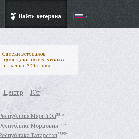
Найти ветерана
Списки ветеранов
приведены по состоянию
на начало 2005 года.
Центр
Юг
Республика Марий Эл
3816
Республика Мордовия
5655
Республика Татарстан
25599