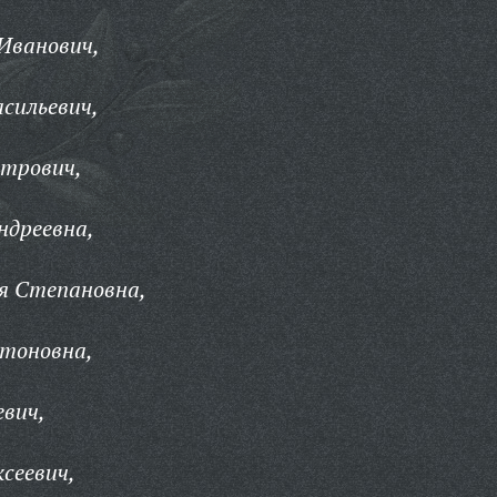
Иванович,
сильевич,
трович,
ндреевна,
я Степановна,
нтоновна,
евич,
ксеевич,