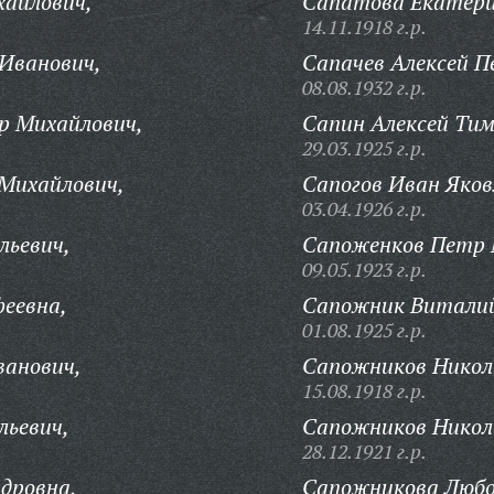
айлович,
Сапатова Екатери
14.11.1918 г.р.
Иванович,
Сапачев Алексей П
08.08.1932 г.р.
р Михайлович,
Сапин Алексей Тим
29.03.1925 г.р.
Михайлович,
Сапогов Иван Яков
03.04.1926 г.р.
льевич,
Сапоженков Петр 
09.05.1923 г.р.
еевна,
Сапожник Виталий
01.08.1925 г.р.
ванович,
Сапожников Никола
15.08.1918 г.р.
льевич,
Сапожников Никол
28.12.1921 г.р.
ндровна,
Сапожникова Любо