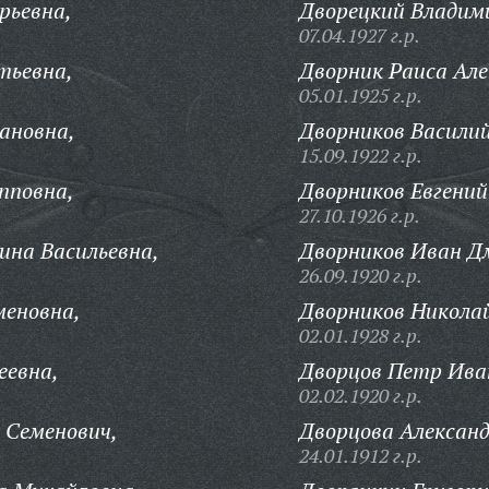
рьевна,
Дворецкий Владими
07.04.1927 г.р.
тьевна,
Дворник Раиса Але
05.01.1925 г.р.
ановна,
Дворников Василий
15.09.1922 г.р.
пповна,
Дворников Евгений
27.10.1926 г.р.
ина Васильевна,
Дворников Иван Д
26.09.1920 г.р.
меновна,
Дворников Никола
02.01.1928 г.р.
еевна,
Дворцов Петр Ива
02.02.1920 г.р.
 Семенович,
Дворцова Алексан
24.01.1912 г.р.