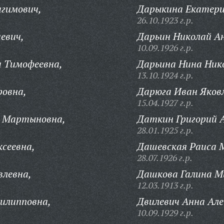
гимович,
Дарыкина Екатери
26.10.1923 г.р.
евич,
Дарьин Николай А
10.09.1926 г.р.
а Тимофеевна,
Дарьина Нина Ник
13.10.1924 г.р.
ровна,
Дарюга Иван Яковл
15.04.1927 г.р.
а Мартыновна,
Даткин Григорий А
28.01.1925 г.р.
сеевна,
Дашевская Раиса 
28.07.1926 г.р.
влевна,
Дашкова Галина М
12.03.1913 г.р.
илипповна,
Двилевич Анна Але
10.09.1929 г.р.