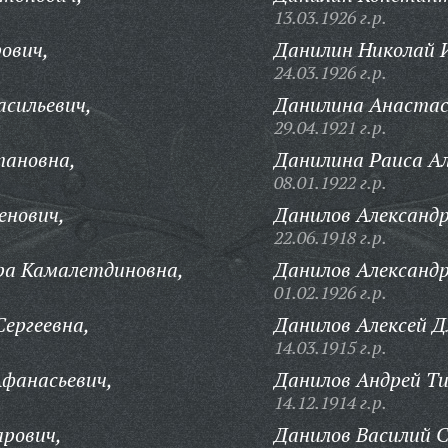
13.03.1926 г.р.
ович,
Данилин Николай 
24.03.1926 г.р.
сильевич,
Данилина Анастас
29.04.1921 г.р.
пановна,
Данилина Раиса Ал
08.01.1922 г.р.
енович,
Данилов Александр
22.06.1918 г.р.
а Камалетдиновна,
Данилов Александр
01.02.1926 г.р.
ергеевна,
Данилов Алексей 
14.03.1915 г.р.
фанасьевич,
Данилов Андрей Ти
14.12.1914 г.р.
арович,
Данилов Василий С