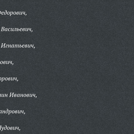
едорович,
Васильевич,
 Игнатьевич,
ович,
орович,
ин Иванович,
андрович,
удович,