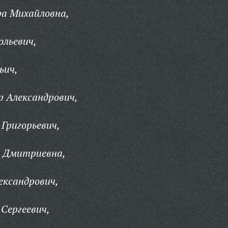
ра Михайловна,
льевич,
ьич,
 Александрович,
 Григорьевич,
я Дмитриевна,
ександрович,
Сергеевич,