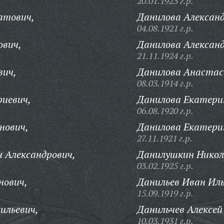
20.01.1923 г.р.
атович,
Данилова Алексан
04.08.1921 г.р.
ович,
Данилова Александ
21.11.1924 г.р.
вич,
Данилова Анастаси
08.03.1914 г.р.
иевич,
Данилова Екатери
06.08.1920 г.р.
нович,
Данилова Екатери
27.11.1921 г.р.
 Александрович,
Данилушкин Никола
03.02.1925 г.р.
нович,
Данильев Иван Иль
15.09.1919 г.р.
ильевич,
Данильчев Алексей
10.03.1931 г.р.