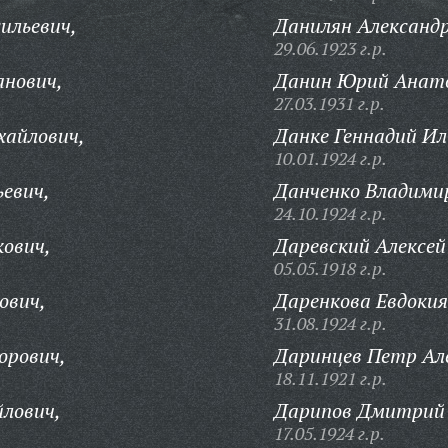
ильевич,
Данилян Александ
29.06.1923 г.р.
анович,
Данин Юрий Анато
27.03.1931 г.р.
хайлович,
Данке Геннадий Ил
10.01.1924 г.р.
евич,
Данченко Владимир
24.10.1924 г.р.
ович,
Даревский Алексей
05.05.1918 г.р.
ович,
Даренкова Евдоки
31.08.1924 г.р.
орович,
Даринцев Петр Ал
18.11.1921 г.р.
лович,
Дарипов Дмитрий 
17.05.1924 г.р.