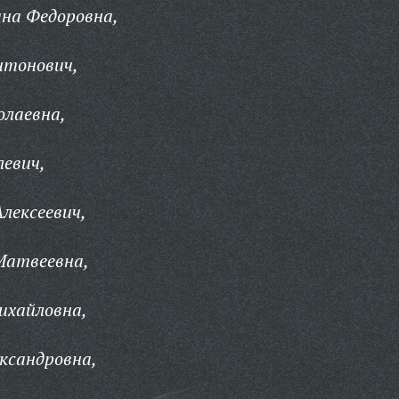
на Федоровна,
нтонович,
олаевна,
евич,
лексеевич,
Матвеевна,
ихайловна,
ксандровна,