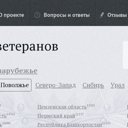
О проекте
Вопросы и ответы
Отзывы
ветеранов
 зарубежье
Поволжье
Северо-Запад
Сибирь
Урал
9
Пензенская область
11951
сть
25761
Пермский край
12137
ь
16086
Республика Башкортостан
21551