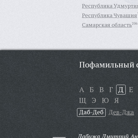
Республика Удмурти
Республика Чувашия
Самарская область
206
Пофамильный с
А
Б
В
Г
Д
Е
Щ
Э
Ю
Я
Даб-Деб
Дев-Джа
Дабижа Дмитрий Ан