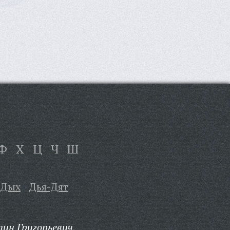
Ф
Х
Ц
Ч
Ш
-Дых
Дья-Дят
ин Григорьевич,