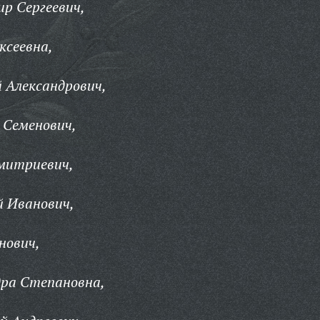
р Сергеевич,
ксеевна,
 Александрович,
 Семенович,
митриевич,
й Иванович,
нович,
дра Степановна,