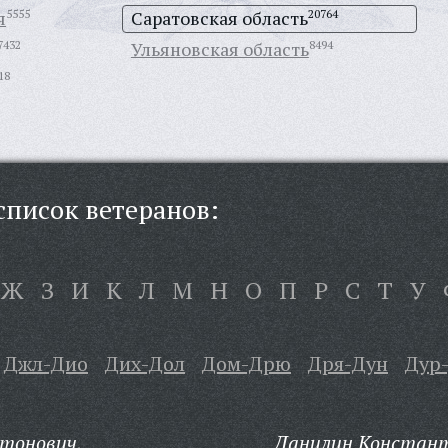
я
5555
Саратовская область
20764
7432
Ульяновская область
8494
18
писок ветеранов:
Ж
З
И
К
Л
М
Н
О
П
Р
С
Т
У
Джл-Дио
Дих-Дол
Дом-Дрю
Дря-Дун
Дур
тонович,
Данилин Констант