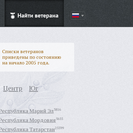
Найти ветерана
Списки ветеранов
приведены по состоянию
на начало 2005 года.
Центр
Юг
Республика Марий Эл
3816
Республика Мордовия
5655
Республика Татарстан
25599