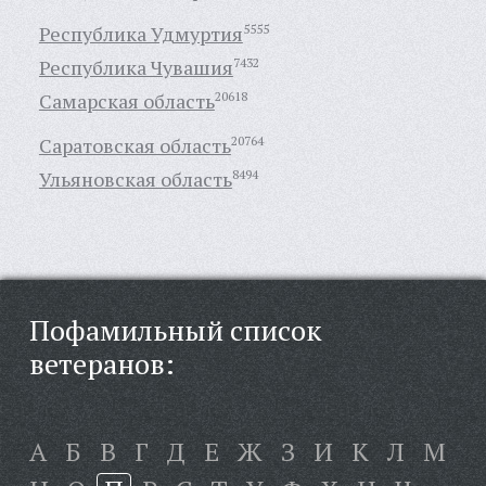
Республика Удмуртия
5555
Республика Чувашия
7432
Самарская область
20618
Саратовская область
20764
Ульяновская область
8494
Пофамильный список
ветеранов:
А
Б
В
Г
Д
Е
Ж
З
И
К
Л
М