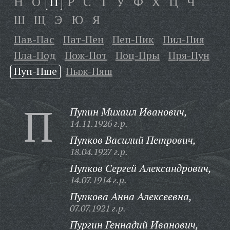
Н
О
П
Р
С
Т
У
Ф
Х
Ц
Ч
Ш
Щ
Э
Ю
Я
Пав-Пас
Пат-Пен
Пеп-Пик
Пил-Пия
Пла-Под
Пож-Пот
Поц-Пры
Пря-Пун
Пуп-Пше
Пыж-Пяш
П
Пупин Михаил Иванович,
14.11.1926 г.р.
Пупков Василий Петрович,
18.04.1927 г.р.
Пупков Сергей Александрович,
14.07.1914 г.р.
Пупкова Анна Алексеевна,
07.07.1921 г.р.
Пургин Геннадий Иванович,