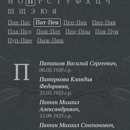
Н
О
П
Р
С
Т
У
Ф
Х
Ц
Ч
Ш
Щ
Э
Ю
Я
Пав-Пас
Пат-Пен
Пеп-Пик
Пил-Пия
Пла-Под
Пож-Пот
Поц-Пры
Пря-Пун
Пуп-Пше
Пыж-Пяш
П
Паташов Василий Сергеевич,
06.02.1920 г.р.
Патеркова Клавдия
Федоровна,
25.03.1923 г.р.
Патин Михаил
Александрович,
15.09.1923 г.р.
Патин Михаил Степанович,