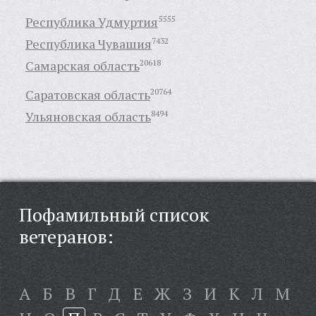
Республика Удмуртия
5555
Республика Чувашия
7432
Самарская область
20618
Саратовская область
20764
Ульяновская область
8494
Пофамильный список
ветеранов:
А
Б
В
Г
Д
Е
Ж
З
И
К
Л
М