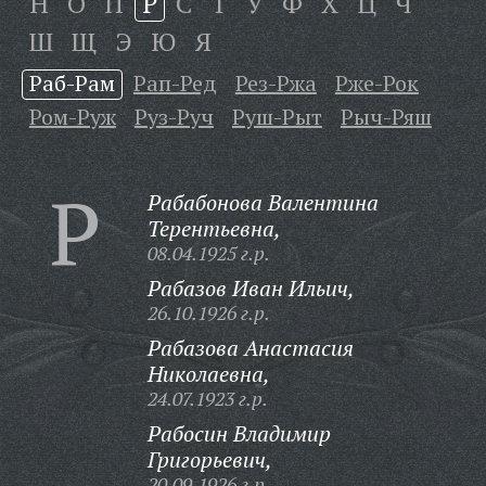
Н
О
П
Р
С
Т
У
Ф
Х
Ц
Ч
Ш
Щ
Э
Ю
Я
Раб-Рам
Рап-Ред
Рез-Ржа
Рже-Рок
Ром-Руж
Руз-Руч
Руш-Рыт
Рыч-Ряш
Р
Рабабонова Валентина
Терентьевна,
08.04.1925 г.р.
Рабазов Иван Ильич,
26.10.1926 г.р.
Рабазова Анастасия
Николаевна,
24.07.1923 г.р.
Рабосин Владимир
Григорьевич,
20.09.1926 г.р.