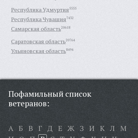
Республика Удмуртия
5555
Республика Чувашия
7432
Самарская область
20618
Саратовская область
20764
Ульяновская область
8494
Пофамильный список
ветеранов:
А
Б
В
Г
Д
Е
Ж
З
И
К
Л
М