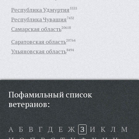
Республика Удмуртия
5555
Республика Чувашия
7432
Самарская область
20618
Саратовская область
20764
Ульяновская область
8494
Пофамильный список
ветеранов:
А
Б
В
Г
Д
Е
Ж
З
И
К
Л
М