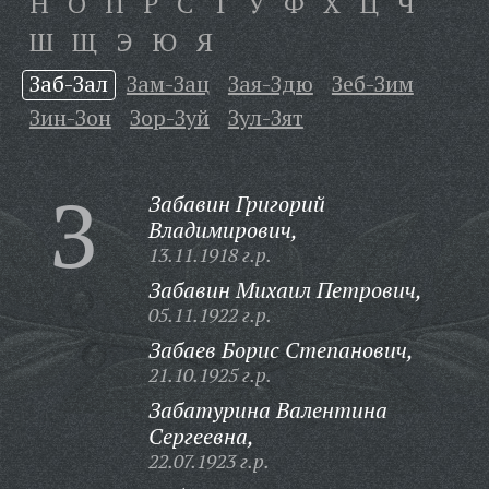
Н
О
П
Р
С
Т
У
Ф
Х
Ц
Ч
Ш
Щ
Э
Ю
Я
Заб-Зал
Зам-Зац
Зая-Здю
Зеб-Зим
Зин-Зон
Зор-Зуй
Зул-Зят
З
Забавин Григорий
Владимирович,
13.11.1918 г.р.
Забавин Михаил Петрович,
05.11.1922 г.р.
Забаев Борис Степанович,
21.10.1925 г.р.
Забатурина Валентина
Сергеевна,
22.07.1923 г.р.