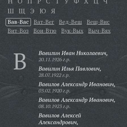
Н
О
П
Р
С
Т
У
Ф
Х
Ц
Ч
Ш
Щ
Э
Ю
Я
Вав-Вас
Ват-Вег
Вед-Веш
Вещ-Вис
Вит-Воз
Вои-Втю
Вук-Вых
Выч-Вях
В
Вавилин Иван Николаевич,
20.11.1926 г.р.
Вавилин Илья Павлович,
28.07.1922 г.р.
Вавилов Александр Иванович,
03.02.1920 г.р.
Вавилов Александр Иванович,
08.10.1923 г.р.
Вавилов Алексей
Александрович,