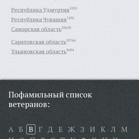
Республика Удмуртия
5555
Республика Чувашия
7432
Самарская область
20618
Саратовская область
20764
Ульяновская область
8494
Пофамильный список
ветеранов:
А
Б
В
Г
Д
Е
Ж
З
И
К
Л
М