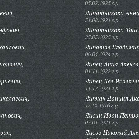
05.02.1925 г.р.
евич,
Липатникова Анна
31.08.1921 г.р.
нфович,
Липатникова Таис
25.05.1925 г.р.
хайлович,
Липатов Владимир
06.04.1924 г.р.
ионович,
Липец Анна Алекса
01.11.1922 г.р.
риевич,
Липец Лев Яковлев
11.12.1921 г.р.
иколаевич,
Липчак Даниил Ак
17.12.1916 г.р.
анович,
Лисин Иван Петро
05.01.1921 г.р.
вич,
Лисов Николай Але