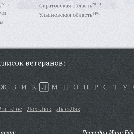
я
5555
Саратовская область
20764
7432
Ульяновская область
8494
18
писок ветеранов:
Ж
З
И
К
Л
М
Н
О
П
Р
С
Т
У
Лит-Лос
Лох-Лык
Лыс-Лях
лаевич,
Лепендин Иван Еф