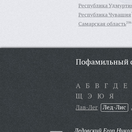
Республика Удмурти
Республика Чувашия
Самарская область
206
Пофамильный с
А
Б
В
Г
Д
Е
Щ
Э
Ю
Я
Лав-Лег
Лед-Лис
Ледовский Егор Нико