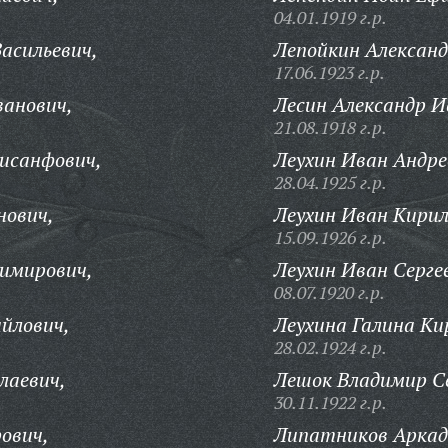
04.01.1919 г.р.
асильевич,
Лепойкин Александ
17.06.1923 г.р.
ванович,
Лесин Александр И
21.08.1918 г.р.
исанфович,
Леухин Иван Андре
28.04.1925 г.р.
нович,
Леухин Иван Кирил
15.09.1926 г.р.
димирович,
Леухин Иван Серге
08.07.1920 г.р.
йлович,
Леухина Галина Ки
28.02.1924 г.р.
лаевич,
Лешок Владимир С
30.11.1922 г.р.
ович,
Липатников Аркад