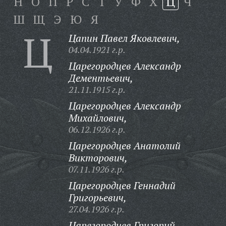
Н
О
П
Р
С
Т
У
Ф
Х
Ц
Ч
Ш
Щ
Э
Ю
Я
Ц
Цапин Павел Яковлевич,
04.04.1921 г.р.
Царегородцев Александр
Дементьевич,
21.11.1915 г.р.
Царегородцев Александр
Михайлович,
06.12.1926 г.р.
Царегородцев Анатолий
Викторович,
07.11.1926 г.р.
Царегородцев Геннадий
Григорьевич,
27.04.1926 г.р.
Царегородцев Григорий