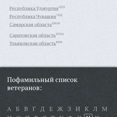
Республика Удмуртия
5555
Республика Чувашия
7432
Самарская область
20618
Саратовская область
20764
Ульяновская область
8494
Пофамильный список
ветеранов:
А
Б
В
Г
Д
Е
Ж
З
И
К
Л
М