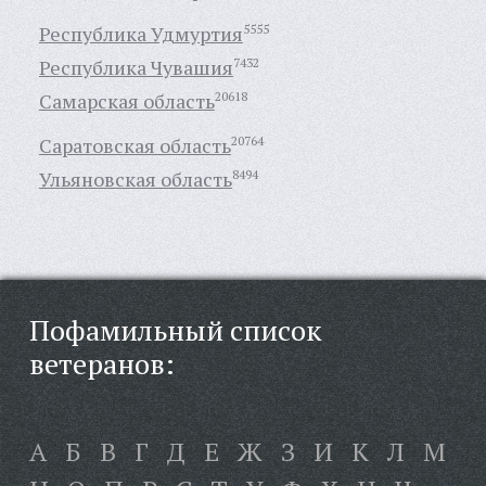
Республика Удмуртия
5555
Республика Чувашия
7432
Самарская область
20618
Саратовская область
20764
Ульяновская область
8494
Пофамильный список
ветеранов:
А
Б
В
Г
Д
Е
Ж
З
И
К
Л
М