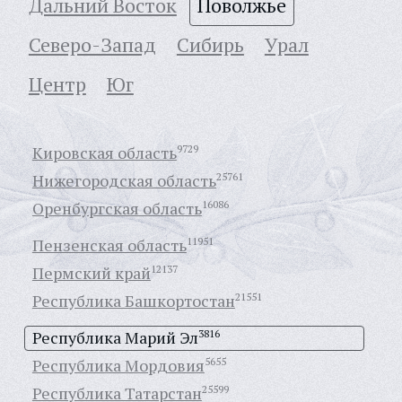
Дальний Восток
Поволжье
Северо-Запад
Сибирь
Урал
Центр
Юг
Кировская область
9729
Нижегородская область
25761
Оренбургская область
16086
Пензенская область
11951
Пермский край
12137
Республика Башкортостан
21551
Республика Марий Эл
3816
Республика Мордовия
5655
Республика Татарстан
25599