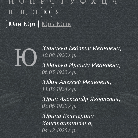
Н
О
П
Р
С
Т
У
Ф
Х
Ц
Ч
Ш
Щ
Э
Ю
Я
Юан-Юрт
Юрь-Юшк
Ю
Юанаева Евдокия Ивановна,
10.08.1920 г.р.
Юданова Ираида Ивановна,
06.03.1922 г.р.
Юдин Алексей Иванович,
11.03.1924 г.р.
Юрин Александр Яковлевич,
03.06.1922 г.р.
Юрина Екатерина
Константиновна,
04.12.1925 г.р.