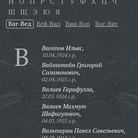
Н
О
П
Р
С
Т
У
Ф
Х
Ц
Ч
Ш
Щ
Э
Ю
Я
Ваг-Вед
Вей-Вил
Вин-Вор
Вос-Вят
В
Вагапов Ильяс,
10.04.1924 г.р.
Вайнштейн Григорий
Соломонович,
02.04.1925 г.р.
Валиев Гарифулла,
27.05.1924 г.р.
Валиев Махмут
Шафигулович,
04.01.1925 г.р.
Вальтеран Павел Савельевич,
09.08.1913 г.р.