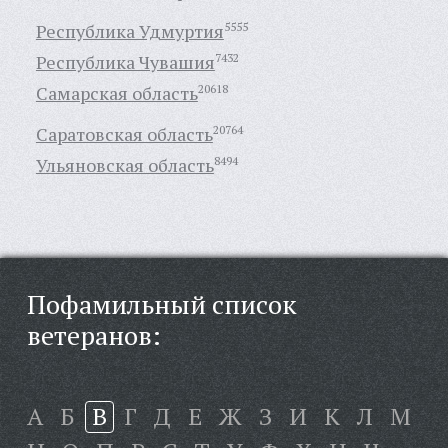
Республика Удмуртия
5555
Республика Чувашия
7432
Самарская область
20618
Саратовская область
20764
Ульяновская область
8494
Пофамильный список
ветеранов:
А
Б
В
Г
Д
Е
Ж
З
И
К
Л
М