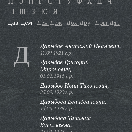
Н
О
П
Р
С
Т
У
Ф
Х
Ц
Ч
Ш
Щ
Э
Ю
Я
Дав-Дем
Ден-Дож
Док-Дру
Дры-Дят
Д
Давыдов Анатолий Иванович,
17.09.1921 г.р.
Давыдов Григорий
Миронович,
01.01.1916 г.р.
Давыдов Иван Тихонович,
25.09.1920 г.р.
Давыдова Ева Ивановна,
15.09.1928 г.р.
Давыдова Татьяна
Васильевна,
25.01.1925 г.р.