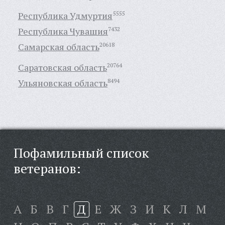
Республика Удмуртия
5555
Республика Чувашия
7432
Самарская область
20618
Саратовская область
20764
Ульяновская область
8494
Пофамильный список
ветеранов:
А
Б
В
Г
Д
Е
Ж
З
И
К
Л
М