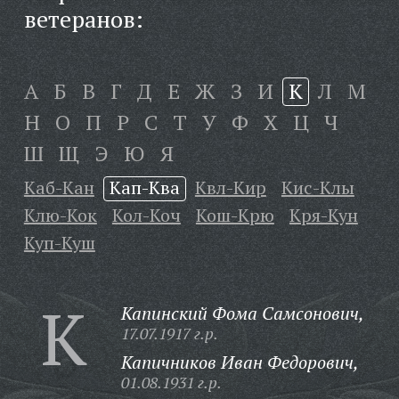
ветеранов:
А
Б
В
Г
Д
Е
Ж
З
И
К
Л
М
Н
О
П
Р
С
Т
У
Ф
Х
Ц
Ч
Ш
Щ
Э
Ю
Я
Каб-Кан
Кап-Ква
Квл-Кир
Кис-Клы
Клю-Кок
Кол-Коч
Кош-Крю
Кря-Кун
Куп-Куш
К
Капинский Фома Самсонович,
17.07.1917 г.р.
Капичников Иван Федорович,
01.08.1931 г.р.