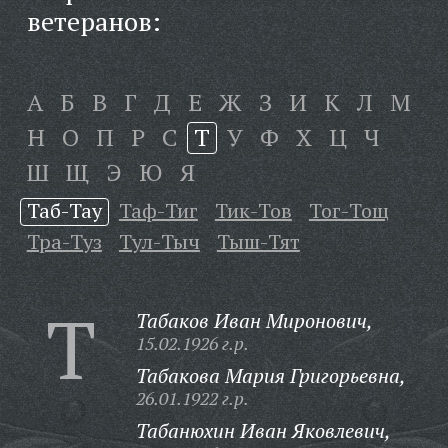
ветеранов:
А
Б
В
Г
Д
Е
Ж
З
И
К
Л
М
Н
О
П
Р
С
Т
У
Ф
Х
Ц
Ч
Ш
Щ
Э
Ю
Я
Таб-Тау
Таф-Тиг
Тик-Тов
Тог-Тощ
Тра-Туз
Тул-Тыч
Тыш-Тят
Т
Табаков Иван Миронович,
15.02.1926 г.р.
Табакова Мария Григорьевна,
26.01.1922 г.р.
Табанюхин Иван Яковлевич,