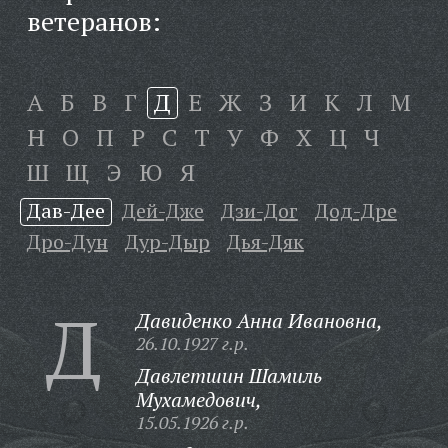
ветеранов:
А
Б
В
Г
Д
Е
Ж
З
И
К
Л
М
Н
О
П
Р
С
Т
У
Ф
Х
Ц
Ч
Ш
Щ
Э
Ю
Я
Дав-Дее
Дей-Дже
Дзи-Дог
Дод-Дре
Дро-Дун
Дур-Дыр
Дья-Дяк
Д
Давиденко Анна Ивановна,
26.10.1927 г.р.
Давлетшин Шамиль
Мухамедович,
15.05.1926 г.р.