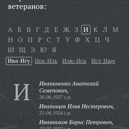
ветеранов:
А
Б
В
Г
Д
Е
Ж
З
И
К
Л
М
Н
О
П
Р
С
Т
У
Ф
Х
Ц
Ч
Ш
Щ
Э
Ю
Я
Ива-Игу
Иев-Иль
Илю-Иса
Ист-Ище
И
Иваниненко Анатолий
Семенович,
26.06.1927 г.р.
Иванищев Илья Нестерович,
21.04.1924 г.р.
Иванников Борис Петрович,
22.02.1927 г.р.