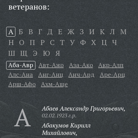
ветеранов:
А
Б
В
Г
Д
Е
Ж
З
И
К
Л
М
Н
О
П
Р
С
Т
У
Ф
Х
Ц
Ч
Ш
Щ
Э
Ю
Я
Аба-Авр
Авт-Ажо
Аза-Ако
Акр-Алп
Алс-Ана
Анг-Анц
Анч-Ард
Аре-Арц
Арш-Афо
Ахм-Аще
А
Абаев Александр Григорьевич,
02.02.1923 г.р.
Абакумов Кирилл
Михайлович,