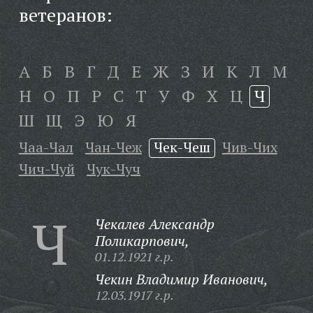
ветеранов:
А
Б
В
Г
Д
Е
Ж
З
И
К
Л
М
Н
О
П
Р
С
Т
У
Ф
Х
Ц
Ч
Ш
Щ
Э
Ю
Я
Чаа-Чал
Чан-Чеж
Чек-Чеш
Чив-Чих
Чич-Чуй
Чук-Чуч
Ч
Чекалев Александр
Поликарпович,
01.12.1921 г.р.
Чекин Владимир Иванович,
12.03.1917 г.р.