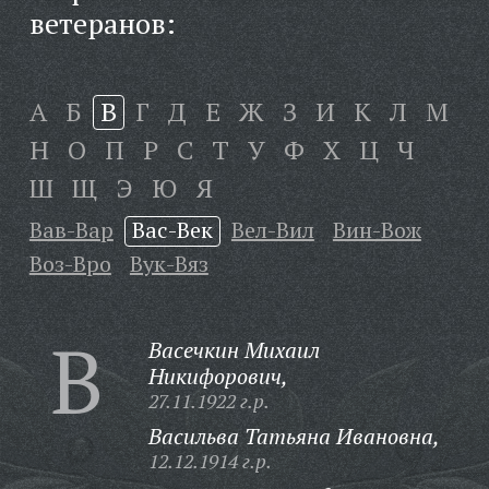
ветеранов:
А
Б
В
Г
Д
Е
Ж
З
И
К
Л
М
Н
О
П
Р
С
Т
У
Ф
Х
Ц
Ч
Ш
Щ
Э
Ю
Я
Вав-Вар
Вас-Век
Вел-Вил
Вин-Вож
Воз-Вро
Вук-Вяз
В
Васечкин Михаил
Никифорович,
27.11.1922 г.р.
Васильва Татьяна Ивановна,
12.12.1914 г.р.