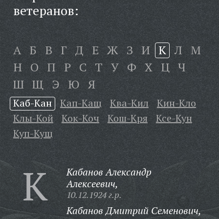
ветеранов:
А
Б
В
Г
Д
Е
Ж
З
И
К
Л
М
Н
О
П
Р
С
Т
У
Ф
Х
Ц
Ч
Ш
Щ
Э
Ю
Я
Каб-Кан
Кап-Кащ
Ква-Кил
Кин-Кло
Клы-Кой
Кок-Коч
Кош-Кря
Ксе-Кун
Куп-Кущ
К
Кабанов Александр
Алексеевич,
10.12.1924 г.р.
Кабанов Дмитрий Семенович,