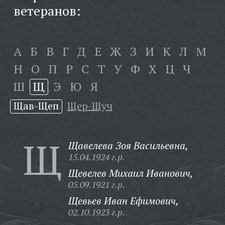
ветеранов:
А
Б
В
Г
Д
Е
Ж
З
И
К
Л
М
Н
О
П
Р
С
Т
У
Ф
Х
Ц
Ч
Ш
Щ
Э
Ю
Я
Щав-Щеп
Щер-Щуч
Щ
Щавелева Зоя Васильевна,
15.04.1924 г.р.
Щевелев Михаил Иванович,
05.09.1921 г.р.
Щевьев Иван Ефимович,
02.10.1923 г.р.