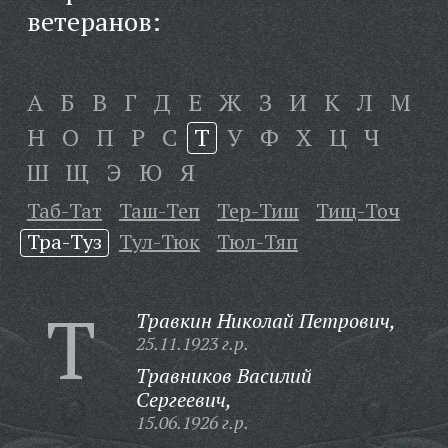
ветеранов:
А
Б
В
Г
Д
Е
Ж
З
И
К
Л
М
Н
О
П
Р
С
Т
У
Ф
Х
Ц
Ч
Ш
Щ
Э
Ю
Я
Таб-Тат
Таш-Теп
Тер-Тиш
Тищ-Точ
Тра-Туз
Тул-Тюк
Тюл-Тяп
Т
Травкин Николай Петрович,
25.11.1923 г.р.
Травников Василий
Сергеевич,
15.06.1926 г.р.