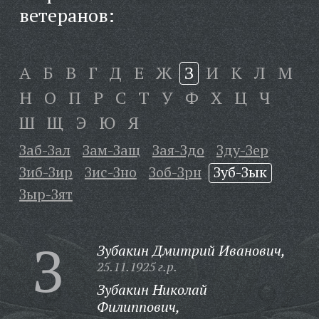
ветеранов:
А
Б
В
Г
Д
Е
Ж
З
И
К
Л
М
Н
О
П
Р
С
Т
У
Ф
Х
Ц
Ч
Ш
Щ
Э
Ю
Я
Заб-Зал
Зам-Защ
Зая-Здо
Зду-Зер
Зиб-Зир
Зис-Зно
Зоб-Зрн
Зуб-Зык
Зыр-Зят
З
Зубакин Дмитрий Иванович,
25.11.1925 г.р.
Зубакин Николай
Филиппович,