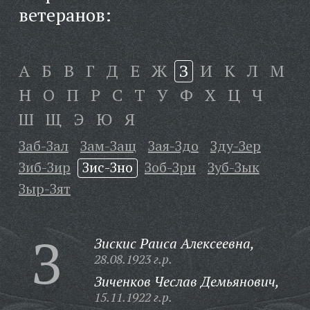
ветеранов:
А
Б
В
Г
Д
Е
Ж
З
И
К
Л
М
Н
О
П
Р
С
Т
У
Ф
Х
Ц
Ч
Ш
Щ
Э
Ю
Я
Заб-Зал
Зам-Защ
Зая-Здо
Зду-Зер
Зиб-Зир
Зис-Зно
Зоб-Зрн
Зуб-Зык
Зыр-Зят
З
Зискис Раиса Алексеевна,
28.08.1923 г.р.
Зиченков Чеслав Демьянович,
15.11.1922 г.р.