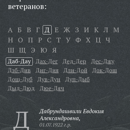
ветеранов:
А
Б
В
Г
Д
Е
Ж
З
И
К
Л
М
Н
О
П
Р
С
Т
У
Ф
Х
Ц
Ч
Ш
Щ
Э
Ю
Я
Даб-Дау
Дах-Дег
Дед-Дер
Дес-Джу
Дзб-Див
Диг-Дия
Дли-Дой
Док-Дош
Дощ-Дуб
Дув-Дун
Дуп-Дыб
Дыд-Дюд
Дюе-Дяч
Д
Дабрундашвили Евдокия
Александровна,
01.07.1922 г.р.