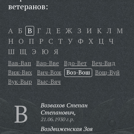
ветеранов:
А
Б
В
Г
Д
Е
Ж
З
И
К
Л
М
Н
О
П
Р
С
Т
У
Ф
Х
Ц
Ч
Ш
Щ
Э
Ю
Я
Вав-Вап
Вар-Вве
Вдо-Вет
Веч-Вид
Виж-Вих
Вич-Вож
Воз-Вош
Вощ-Вуй
Вук-Выр
Выс-Вяч
В
Возвахов Степан
Степанович,
21.06.1930 г.р.
Воздвиженская Зоя