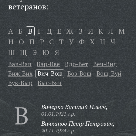
ветеранов:
А
Б
В
Г
Д
Е
Ж
З
И
К
Л
М
Н
О
П
Р
С
Т
У
Ф
Х
Ц
Ч
Ш
Щ
Э
Ю
Я
Вав-Вап
Вар-Вве
Вдо-Вет
Веч-Вид
Виж-Вих
Вич-Вож
Воз-Вош
Вощ-Вуй
Вук-Выр
Выс-Вяч
В
Вичерко Василий Ильич,
01.01.1921 г.р.
Вичкапов Петр Петрович,
20.11.1924 г.р.