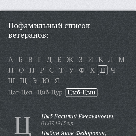
Пофамильный список
ветеранов:
А
Б
В
Г
Д
Е
Ж
З
И
К
Л
М
Н
О
П
Р
С
Т
У
Ф
Х
Ц
Ч
Ш
Щ
Э
Ю
Я
Цаг-Цел
Циб-Цур
Цыб-Цыц
Ц
Цыб Василий Емельянович,
01.07.1913 г.р.
Цыбин Яков Федорович,