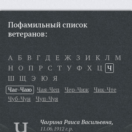
Пофамильный список
ветеранов:
А
Б
В
Г
Д
Е
Ж
З
И
К
Л
М
Н
О
П
Р
С
Т
У
Ф
Х
Ц
Ч
Ш
Щ
Э
Ю
Я
Чаг-Чаю
Чая-Чеп
Чер-Чиж
Чик-Чте
Чуб-Чун
Чуп-Чуя
Ч
Чагрина Раиса Васильевна,
11.06.1912 г.р.