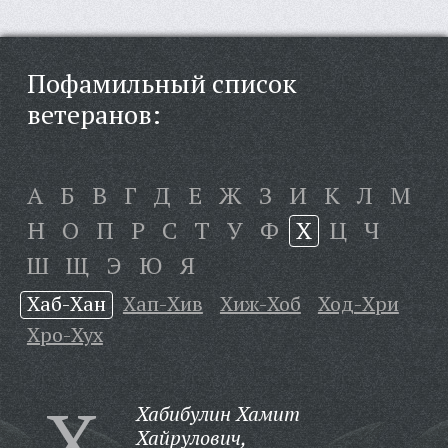
Пофамильный список
ветеранов:
А
Б
В
Г
Д
Е
Ж
З
И
К
Л
М
Н
О
П
Р
С
Т
У
Ф
Х
Ц
Ч
Ш
Щ
Э
Ю
Я
Хаб-Хан
Хап-Хив
Хиж-Хоб
Ход-Хри
Хро-Хух
Х
Хабибулин Хамит
Хайрулович,