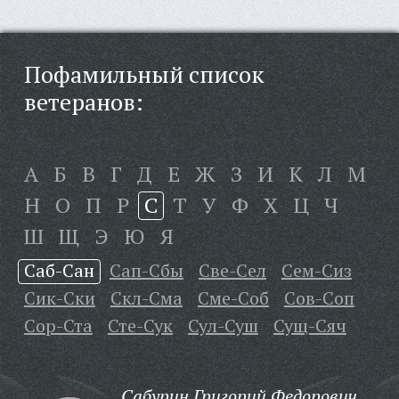
Пофамильный список
ветеранов:
А
Б
В
Г
Д
Е
Ж
З
И
К
Л
М
Н
О
П
Р
С
Т
У
Ф
Х
Ц
Ч
Ш
Щ
Э
Ю
Я
Саб-Сан
Сап-Сбы
Све-Сел
Сем-Сиз
Сик-Ски
Скл-Сма
Сме-Соб
Сов-Соп
Сор-Ста
Сте-Сук
Сул-Суш
Сущ-Сяч
Сабурин Григорий Федорович,