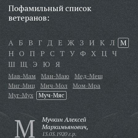
Пофамильный список
ветеранов:
А
Б
В
Г
Д
Е
Ж
З
И
К
Л
М
Н
О
П
Р
С
Т
У
Ф
Х
Ц
Ч
Ш
Щ
Э
Ю
Я
Мав-Мам
Ман-Маю
Мед-Мещ
Миг-Миц
Мич-Мол
Мом-Мра
Муг-Мух
Муч-Мяс
М
Мучкин Алексей
Маркимьянович,
13.03.1920 г.р.