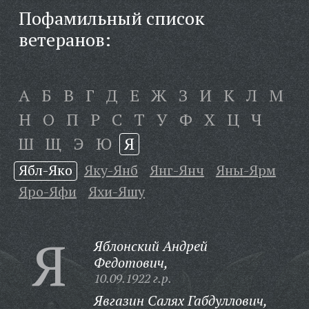
Пофамильный список
ветеранов:
А
Б
В
Г
Д
Е
Ж
З
И
К
Л
М
Н
О
П
Р
С
Т
У
Ф
Х
Ц
Ч
Ш
Щ
Э
Ю
Я
Ябл-Яко
Яку-Янб
Янг-Янч
Яны-Ярм
Яро-Яфи
Яхи-Яшу
Я
Яблонский Андрей
Федотович,
10.09.1922 г.р.
Явгазин Салях Габдуллович,