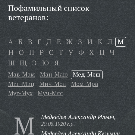
Пофамильный список
ветеранов:
А
Б
В
Г
Д
Е
Ж
З
И
К
Л
М
Н
О
П
Р
С
Т
У
Ф
Х
Ц
Ч
Ш
Щ
Э
Ю
Я
Мав-Мам
Ман-Маю
Мед-Мещ
Миг-Миц
Мич-Мол
Мом-Мра
Муг-Мух
Муч-Мяс
М
Медведев Александр Ильич,
20.08.1920 г.р.
Медведев Александр Кузьмич,