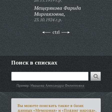
Мещерякова Фарида
Миргаязовна,
23.10.1924 г.р.
ctrl
Поиск в списках
Пример:
Ивашова Александра Филипповна
Вы можете поискать также в базах
данных «Мемориал» и «Подвиг народа».