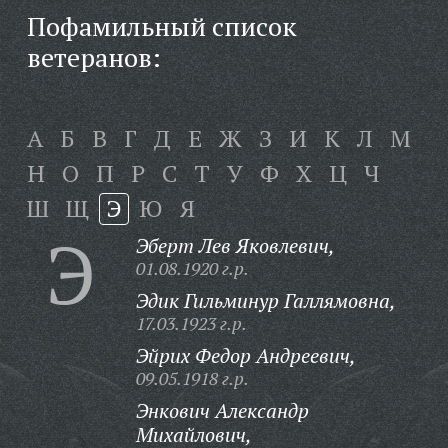
Пофамильный список
ветеранов:
А
Б
В
Г
Д
Е
Ж
З
И
К
Л
М
Н
О
П
Р
С
Т
У
Ф
Х
Ц
Ч
Ш
Щ
Э
Ю
Я
Э
Эберт Лев Яковлевич,
01.08.1920 г.р.
Эдик Гильминур Галлямовна,
17.03.1923 г.р.
Эйрих Федор Андреевич,
09.05.1918 г.р.
Энкович Александр
Михайлович,