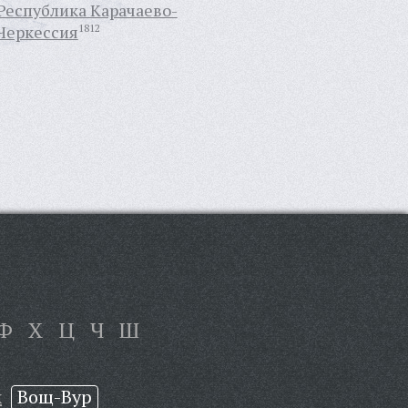
Республика Карачаево-
Черкессия
1812
Ф
Х
Ц
Ч
Ш
х
Вощ-Вур