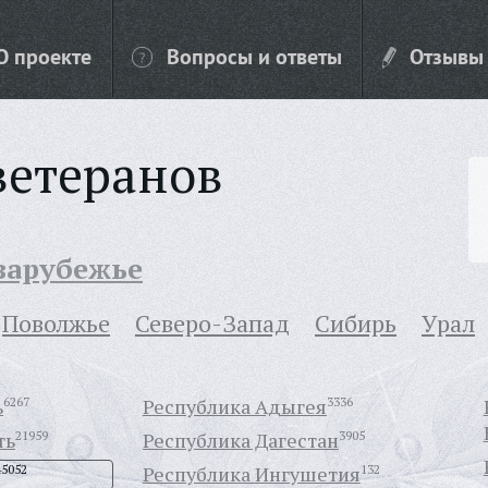
О проекте
Вопросы и ответы
Отзывы
ветеранов
 зарубежье
Поволжье
Северо-Запад
Сибирь
Урал
ь
6267
Республика Адыгея
3336
ть
21959
Республика Дагестан
3905
45052
Республика Ингушетия
132