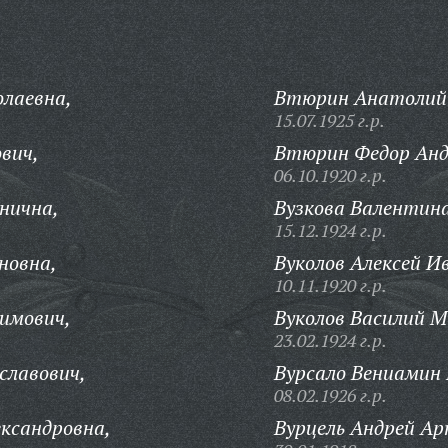
лаевна,
Втюрин Анатолий 
15.07.1925 г.р.
вич,
Втюрин Федор Анд
06.10.1920 г.р.
нична,
Вузкова Валентина
15.12.1924 г.р.
новна,
Вуколов Алексей И
10.11.1920 г.р.
имович,
Вуколов Василий М
23.02.1924 г.р.
славович,
Вурсало Вениамин 
08.02.1926 г.р.
ександровна,
Вурцель Андрей Ар