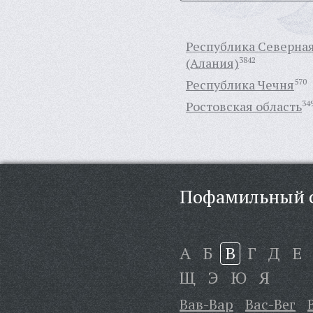
Республика Северна
(Алания)
3842
Республика Чечня
570
Ростовская область
34
Пофамильный с
А
Б
В
Г
Д
Е
Щ
Э
Ю
Я
Вав-Вар
Вас-Вег