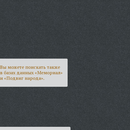
Вы можете поискать также
в базах данных «Мемориал»
и «Подвиг народа».