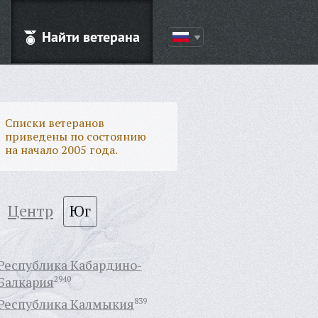
Найти ветерана
Списки ветеранов
приведены по состоянию
на начало 2005 года.
Центр
Юг
Республика Кабардино-
Балкария
2940
Республика Калмыкия
839