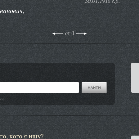
30.01.1918 г.р.
ванович,
ctrl
ич
го, кого я ищу?