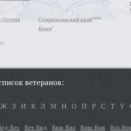
я Осетия
Ставропольский край
19304
Крым
7
911
писок ветеранов:
Ж
З
И
К
Л
М
Н
О
П
Р
С
Т
У
Вед-Вес
Вет-Вид
Виж-Вих
Виш-Вож
Воз-Во