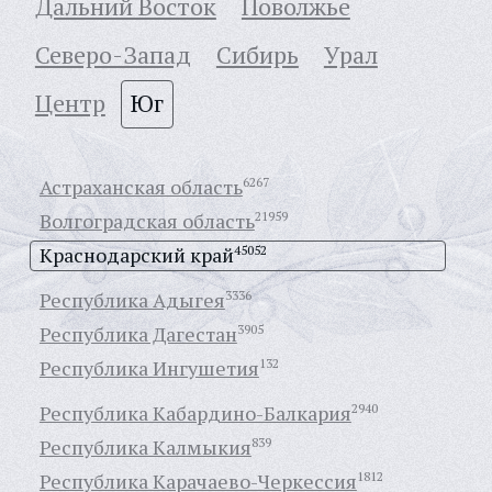
Дальний Восток
Поволжье
Северо-Запад
Сибирь
Урал
Центр
Юг
Астраханская область
6267
Волгоградская область
21959
Краснодарский край
45052
Республика Адыгея
3336
Республика Дагестан
3905
Республика Ингушетия
132
Республика Кабардино-Балкария
2940
Республика Калмыкия
839
Республика Карачаево-Черкессия
1812