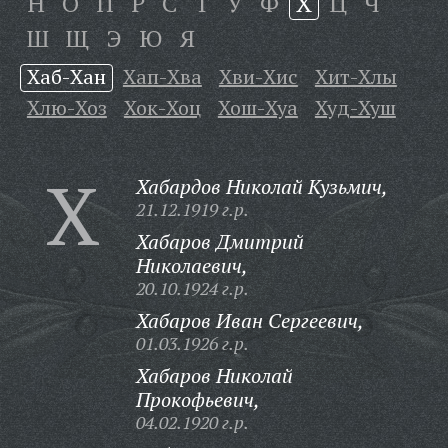
Н
О
П
Р
С
Т
У
Ф
Х
Ц
Ч
Ш
Щ
Э
Ю
Я
Хаб-Хан
Хап-Хва
Хви-Хис
Хит-Хлы
Хлю-Хоз
Хок-Хоц
Хош-Хуа
Худ-Хуш
Х
Хабардов Николай Кузьмич,
21.12.1919 г.р.
Хабаров Дмитрий
Николаевич,
20.10.1924 г.р.
Хабаров Иван Сергеевич,
01.03.1926 г.р.
Хабаров Николай
Прокофьевич,
04.02.1920 г.р.