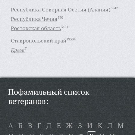
Республика Северная Осетия (Алания)
3842
Республика Чечня
570
Ростовская область
34911
Ставропольский край
19304
Крым
7
Пофамильный список
ветеранов:
А
Б
В
Г
Д
Е
Ж
З
И
К
Л
М