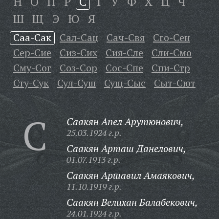
Н
О
П
Р
С
Т
У
Ф
Х
Ц
Ч
Ш
Щ
Э
Ю
Я
Саа-Сак
Сал-Сац
Сач-Свя
Сго-Сен
Сер-Сие
Сиз-Сих
Сия-Сле
Сли-Смо
Сму-Сог
Соз-Сор
Сос-Спе
Спи-Стр
Сту-Сук
Сул-Суш
Сущ-Сыс
Сыт-Сют
С
Саакян Апел Арутюнович,
25.03.1924 г.р.
Саакян Арташ Данелович,
01.07.1913 г.р.
Саакян Аршавил Амаякович,
11.10.1919 г.р.
Саакян Велихан Балабекович,
24.01.1924 г.р.