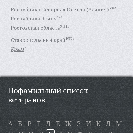
Республика Северная Осетия (Алания)
3842
Республика Чечня
570
Ростовская область
34911
Ставропольский край
19304
Крым
7
Пофамильный список
ветеранов:
А
Б
В
Г
Д
Е
Ж
З
И
К
Л
М