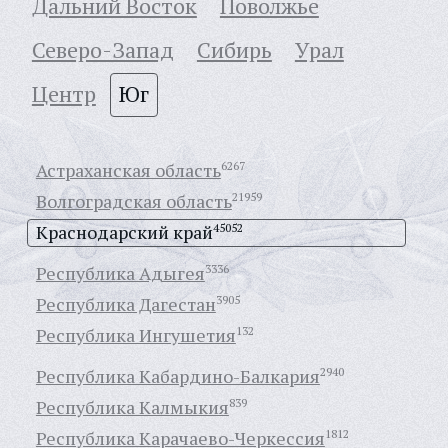
Дальний Восток
Поволжье
Северо-Запад
Сибирь
Урал
Центр
Юг
Астраханская область
6267
Волгоградская область
21959
Краснодарский край
45052
Республика Адыгея
3336
Республика Дагестан
3905
Республика Ингушетия
132
Республика Кабардино-Балкария
2940
Республика Калмыкия
839
Республика Карачаево-Черкессия
1812