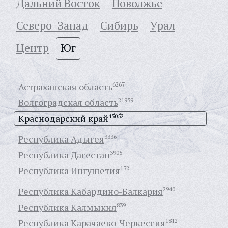
Дальний Восток
Поволжье
Северо-Запад
Сибирь
Урал
Центр
Юг
Астраханская область
6267
Волгоградская область
21959
Краснодарский край
45052
Республика Адыгея
3336
Республика Дагестан
3905
Республика Ингушетия
132
Республика Кабардино-Балкария
2940
Республика Калмыкия
839
Республика Карачаево-Черкессия
1812