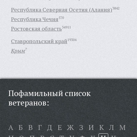
Республика Северная Осетия (Алания)
3842
Республика Чечня
570
Ростовская область
34911
Ставропольский край
19304
Крым
7
Пофамильный список
ветеранов:
А
Б
В
Г
Д
Е
Ж
З
И
К
Л
М