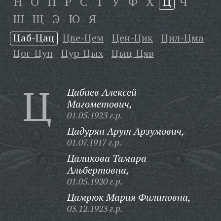
Н
О
П
Р
С
Т
У
Ф
Х
Ц
Ч
Ш
Щ
Э
Ю
Я
Цаб-Цац
Цве-Цем
Цен-Цик
Цил-Цма
Цог-Цуп
Цур-Цых
Цыц-Цяв
Ц
Цабиев Алексей
Магометович,
01.05.1923 г.р.
Цадурян Арут Арзумович,
01.07.1917 г.р.
Цаликова Тамара
Альбертовна,
01.05.1920 г.р.
Цамрюк Мария Филиповна,
03.12.1923 г.р.