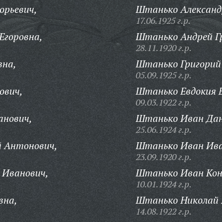
орьевич,
Штанько Александ
17.06.1925 г.р.
Егоровна,
Штанько Андрей Гр
28.11.1920 г.р.
вна,
Штанько Григорий
05.09.1925 г.р.
ович,
Штанько Евдокия В
09.03.1922 г.р.
нович,
Штанько Иван Дан
25.06.1924 г.р.
 Антонович,
Штанько Иван Ива
23.09.1920 г.р.
Иванович,
Штанько Иван Кон
10.01.1924 г.р.
вна,
Штанько Николай 
14.08.1922 г.р.