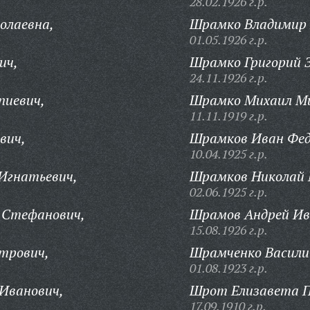
28.02.1926 г.р.
олаевна,
Шрамко Владимир 
01.05.1926 г.р.
ич,
Шрамко Григорий З
24.11.1926 г.р.
пиевич,
Шрамко Михаил Ми
11.11.1919 г.р.
вич,
Шрамков Иван Фед
10.04.1925 г.р.
Игнатьевич,
Шрамков Николай 
02.06.1925 г.р.
 Стефанович,
Шрамов Андрей Ив
15.08.1926 г.р.
трович,
Шрамченко Васили
01.08.1923 г.р.
Иванович,
Шрот Елизавета П
17.09.1910 г.р.