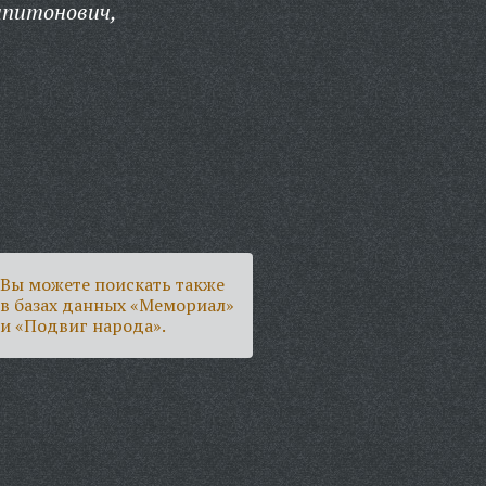
питонович,
Вы можете поискать также
в базах данных «Мемориал»
и «Подвиг народа».