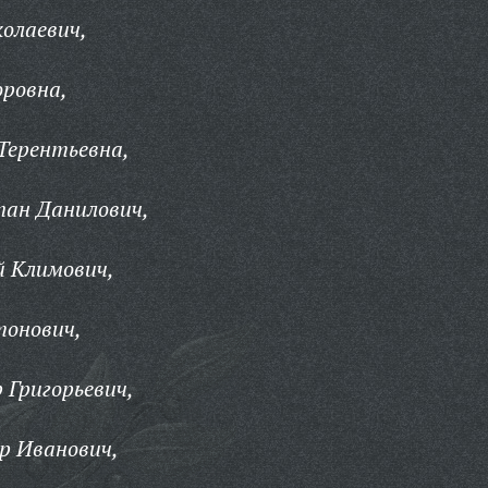
олаевич,
оровна,
Терентьевна,
ан Данилович,
 Климович,
онович,
Григорьевич,
р Иванович,