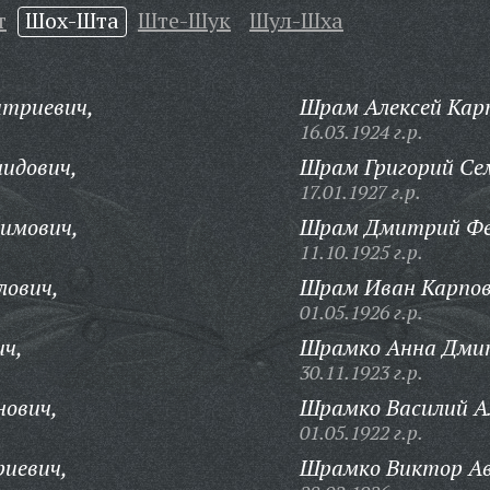
т
Шох-Шта
Ште-Шук
Шул-Шха
триевич,
Шрам Алексей Кар
16.03.1924 г.р.
идович,
Шрам Григорий Се
17.01.1927 г.р.
имович,
Шрам Дмитрий Фе
11.10.1925 г.р.
лович,
Шрам Иван Карпов
01.05.1926 г.р.
ч,
Шрамко Анна Дми
30.11.1923 г.р.
нович,
Шрамко Василий А
01.05.1922 г.р.
иевич,
Шрамко Виктор Ав