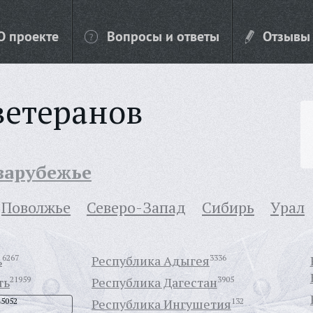
О проекте
Вопросы и ответы
Отзывы
ветеранов
 зарубежье
Поволжье
Северо-Запад
Сибирь
Урал
ь
6267
Республика Адыгея
3336
ть
21959
Республика Дагестан
3905
45052
Республика Ингушетия
132