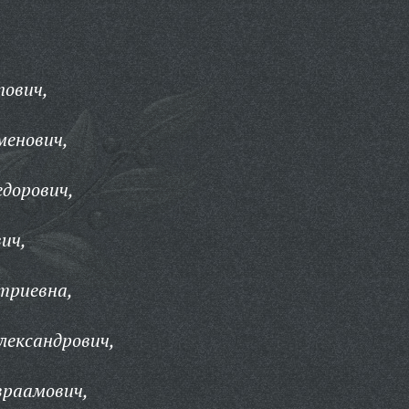
пович,
менович,
дорович,
ич,
триевна,
лександрович,
раамович,