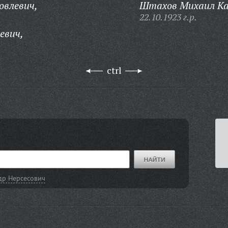
овлевич,
Штахов Михаил Ка
22.10.1923 г.р.
евич,
ctrl
др Нерсесович