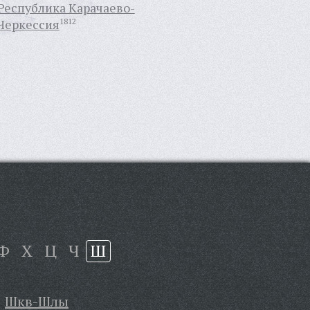
Республика Карачаево-
Черкессия
1812
Ф
Х
Ц
Ч
Ш
Шкв-Шлы