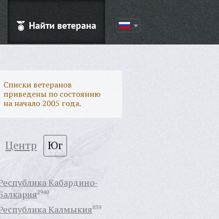
Найти ветерана
Списки ветеранов
приведены по состоянию
на начало 2005 года.
Центр
Юг
Республика Кабардино-
Балкария
2940
Республика Калмыкия
839