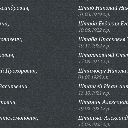
ксандрович,
Штаб Николай Ник
31.03.1919 г.р.
вна,
Штаба Евдокия Ег
10.05.1922 г.р.
олаевич,
Штаба Прасковья 
19.11.1922 г.р.
ович,
Шталтовный Степ
15.08.1912 г.р.
й Прохорович,
Штамберг Николай
01.07.1925 г.р.
асильевич,
Штангей Иван Ант
13.10.1921 г.р.
тович,
Штанин Александр 
19.02.1922 г.р.
нтелемонович,
Штанько Александ
13.09.1925 г.р.