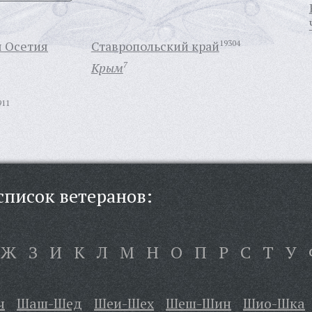
я Осетия
Ставропольский край
19304
Крым
7
911
писок ветеранов:
Ж
З
И
К
Л
М
Н
О
П
Р
С
Т
У
ч
Шаш-Шед
Шеи-Шех
Шеш-Шин
Шио-Шка