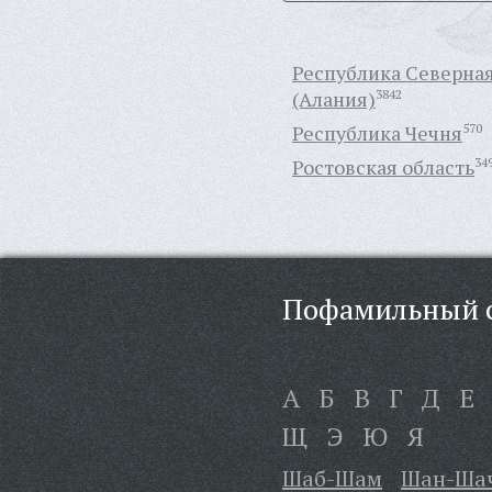
Республика Северна
(Алания)
3842
Республика Чечня
570
Ростовская область
34
Пофамильный с
А
Б
В
Г
Д
Е
Щ
Э
Ю
Я
Шаб-Шам
Шан-Ша