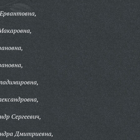
 Ервантовна,
Макаровна,
вановна,
вановна,
Владимировна,
лександровна,
ндр Сергеевич,
андра Дмитриевна,