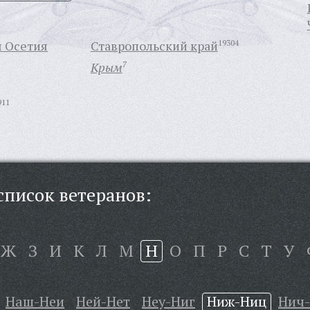
я Осетия
Ставропольский край
19304
Крым
7
911
писок ветеранов:
Ж
З
И
К
Л
М
Н
О
П
Р
С
Т
У
Наш-Неи
Ней-Нет
Неу-Ниг
Ниж-Ниц
Нич