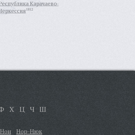
Республика Карачаево-
Черкессия
1812
Ф
Х
Ц
Ч
Ш
-Нон
Нор-Нюк