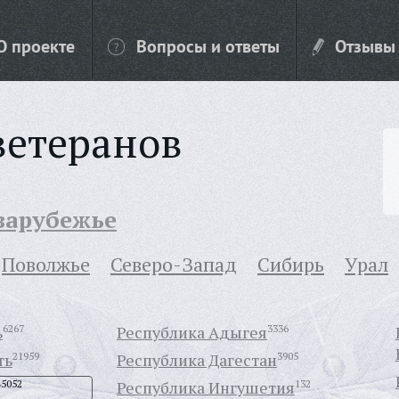
О проекте
Вопросы и ответы
Отзывы
ветеранов
 зарубежье
Поволжье
Северо-Запад
Сибирь
Урал
ь
6267
Республика Адыгея
3336
ть
21959
Республика Дагестан
3905
45052
Республика Ингушетия
132