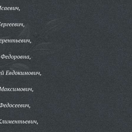
саевич,
ергеевич,
ерентьевич,
 Федоровна,
й Евдокимович,
 Максимович,
Федосеевич,
Климентьевич,