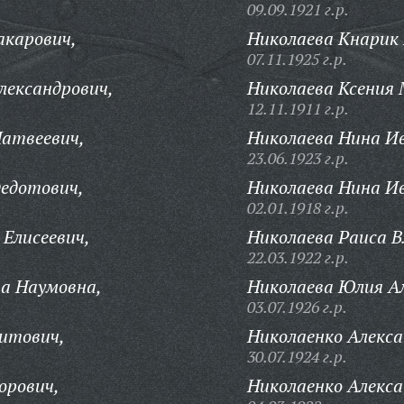
09.09.1921 г.р.
акарович,
Николаева Кнарик
07.11.1925 г.р.
лександрович,
Николаева Ксения 
12.11.1911 г.р.
Матвеевич,
Николаева Нина И
23.06.1923 г.р.
Федотович,
Николаева Нина И
02.01.1918 г.р.
Елисеевич,
Николаева Раиса 
22.03.1922 г.р.
а Наумовна,
Николаева Юлия А
03.07.1926 г.р.
итович,
Николаенко Алекса
30.07.1924 г.р.
орович,
Николаенко Алекс