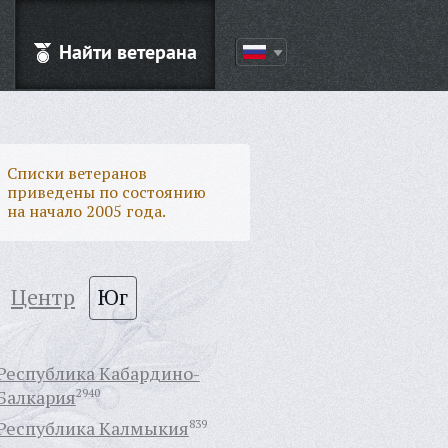
Найти ветерана
Списки ветеранов
приведены по состоянию
на начало 2005 года.
Центр
Юг
Республика Кабардино-
Балкария
2940
Республика Калмыкия
839