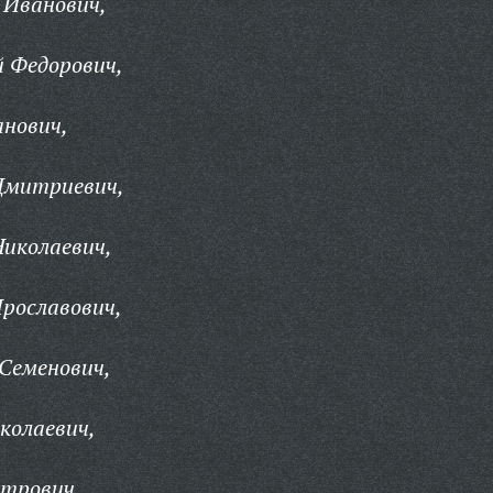
 Иванович,
 Федорович,
анович,
Дмитриевич,
иколаевич,
рославович,
Семенович,
колаевич,
етрович,