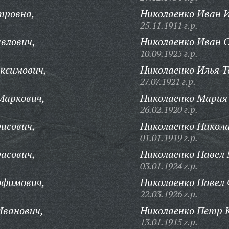
тровна,
Николаенко Иван И
25.11.1911 г.р.
влович,
Николаенко Иван С
10.09.1925 г.р.
ксимович,
Николаенко Илья Т
27.07.1921 г.р.
Маркович,
Николаенко Мария
26.02.1920 г.р.
исович,
Николаенко Никола
01.01.1919 г.р.
асович,
Николаенко Павел
03.01.1924 г.р.
офимович,
Николаенко Павел 
22.03.1926 г.р.
ванович,
Николаенко Петр 
13.01.1915 г.р.