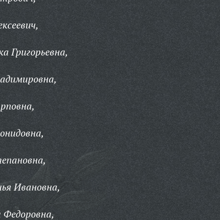
ксеевич,
а Григорьевна,
ладимировна,
рповна,
онидовна,
тепановна,
ья Ивановна,
 Федоровна,