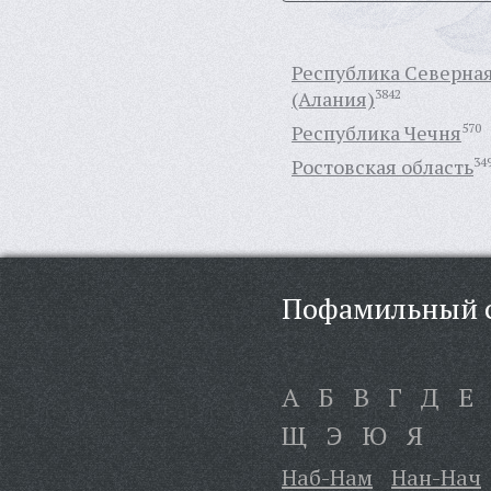
Республика Северна
(Алания)
3842
Республика Чечня
570
Ростовская область
34
Пофамильный с
А
Б
В
Г
Д
Е
Щ
Э
Ю
Я
Наб-Нам
Нан-Нач