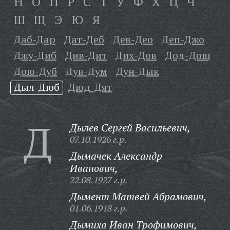
Н
О
П
Р
С
Т
У
Ф
Х
Ц
Ч
Ш
Щ
Э
Ю
Я
Даб-Дар
Дат-Деб
Дев-Део
Деп-Джо
Джу-Диб
Див-Дит
Дих-Дов
Дод-Дощ
Дою-Дуб
Дув-Дум
Дун-Дык
Дыл-Дюб
Дюд-Дят
Д
Дылев Сергей Васильевич,
07.10.1926 г.р.
Дымачек Александр
Иванович,
22.08.1927 г.р.
Дымент Матвей Абрамович,
01.06.1918 г.р.
Дымиха Иван Трофимович,