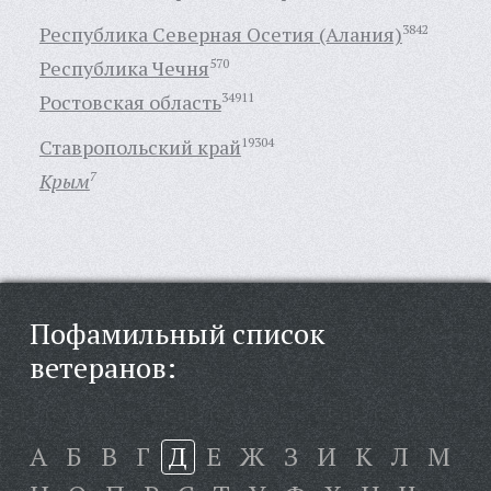
Республика Северная Осетия (Алания)
3842
Республика Чечня
570
Ростовская область
34911
Ставропольский край
19304
Крым
7
Пофамильный список
ветеранов:
А
Б
В
Г
Д
Е
Ж
З
И
К
Л
М