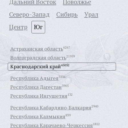
Дальний Восток
Поволжье
Северо-Запад
Сибирь
Урал
Центр
Юг
Астраханская область
6267
Волгоградская область
21959
Краснодарский край
45052
Республика Адыгея
3336
Республика Дагестан
3905
Республика Ингушетия
132
Республика Кабардино-Балкария
2940
Республика Калмыкия
839
Республика Карачаево-Черкессия
1812