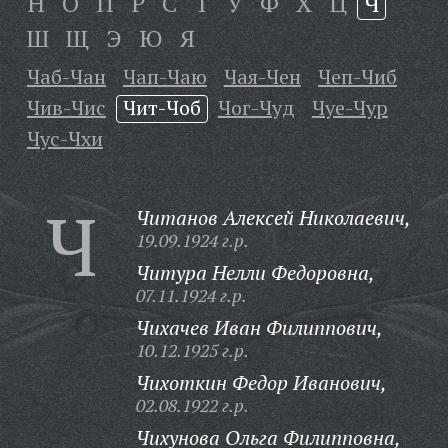
Н
О
П
Р
С
Т
У
Ф
Х
Ц
Ч
Ш
Щ
Э
Ю
Я
Чаб-Чан
Чап-Чаю
Чая-Чен
Чеп-Чиб
Чив-Чис
Чит-Чоб
Чог-Чуд
Чуе-Чур
Чус-Чхи
Ч
Читанов Алексей Николаевич,
19.09.1924 г.р.
Читура Нелли Федоровна,
07.11.1924 г.р.
Чихачев Иван Филиппович,
10.12.1925 г.р.
Чихоткин Федор Иванович,
02.08.1922 г.р.
Чихунова Ольга Филипповна,