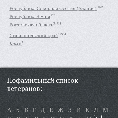
Республика Северная Осетия (Алания)
3842
Республика Чечня
570
Ростовская область
34911
Ставропольский край
19304
Крым
7
Пофамильный список
ветеранов:
А
Б
В
Г
Д
Е
Ж
З
И
К
Л
М