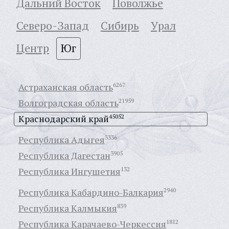
Дальний Восток
Поволжье
Северо-Запад
Сибирь
Урал
Центр
Юг
Астраханская область
6267
Волгоградская область
21959
Краснодарский край
45052
Республика Адыгея
3336
Республика Дагестан
3905
Республика Ингушетия
132
Республика Кабардино-Балкария
2940
Республика Калмыкия
839
Республика Карачаево-Черкессия
1812