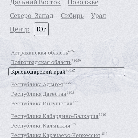
Дальний Восток
Поволжье
Северо-Запад
Сибирь
Урал
Центр
Юг
Астраханская область
6267
Волгоградская область
21959
Краснодарский край
45052
Республика Адыгея
3336
Республика Дагестан
3905
Республика Ингушетия
132
Республика Кабардино-Балкария
2940
Республика Калмыкия
839
Республика Карачаево-Черкессия
1812