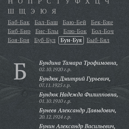
Н
О
П
Р
С
Т
У
Ф
Х
Ц
Ч
Ш
Щ
Э
Ю
Я
Баб-Бак
Бал-Баш
Баю-Бей
Бек-Бже
Биб-Бир
Бис-Блы
Блю-Бок
Бол-Боч
Боя-Бря
Буб-Бул
Бун-Буя
Быб-Бял
Б
Бундина Тамара Трофимовна,
02.10.1920 г.р.
Бундюк Дмитрий Гурьевич,
07.11.1925 г.р.
Бундюк Надежда Филипповна,
01.10.1910 г.р.
Бунеев Александр Давыдович,
20.12.1924 г.р.
Бунин Александр Васильевич,