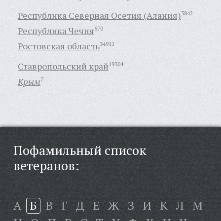
Республика Северная Осетия (Алания)
3842
Республика Чечня
570
Ростовская область
34911
Ставропольский край
19304
Крым
7
Пофамильный список
ветеранов:
А
Б
В
Г
Д
Е
Ж
З
И
К
Л
М