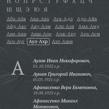
Н
О
П
Р
С
Т
У
Ф
Х
Ц
Ч
Ш
Щ
Э
Ю
Я
Аба-Абя
Ава-Авх
Ага-Адл
Адо-Айв
Айд-Акс
Аку-Алм
Алп-Аля
Ама-Анд
Ане-Анц
Анш-Аре
Арж-Ару
Арх-Асм
Асо-Ауг
Аул-Ахр
Ахт-Ашм
А
Аулов Иван Никифорович,
01.10.1922 г.р.
Аушев Григорий Иванович,
07.03.1921 г.р.
Афанасенко Вера Евменовна,
18.08.1923 г.р.
Афанасенко Михаил
Матвеевич,