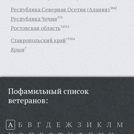
Республика Северная Осетия (Алания)
3842
Республика Чечня
570
Ростовская область
34911
Ставропольский край
19304
Крым
7
Пофамильный список
ветеранов:
А
Б
В
Г
Д
Е
Ж
З
И
К
Л
М