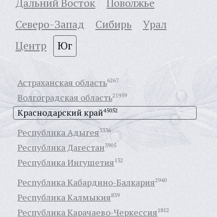
Дальний Восток
Поволжье
Северо-Запад
Сибирь
Урал
Центр
Юг
Астраханская область
6267
Волгоградская область
21959
Краснодарский край
45052
Республика Адыгея
3336
Республика Дагестан
3905
Республика Ингушетия
132
Республика Кабардино-Балкария
2940
Республика Калмыкия
839
Республика Карачаево-Черкессия
1812