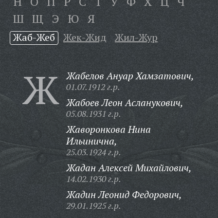
Н
О
П
Р
С
Т
У
Ф
Х
Ц
Ч
Ш
Щ
Э
Ю
Я
Жаб-Жеб
Жек-Жид
Жил-Жур
Ж
Жабелов Ануар Хамзатович,
01.07.1912 г.р.
Жабоев Леон Асланукович,
05.08.1931 г.р.
Жаворонкова Нина
Ильинична,
25.03.1924 г.р.
Жадан Алексей Михайлович,
14.02.1930 г.р.
Жадин Леонид Федорович,
29.01.1925 г.р.