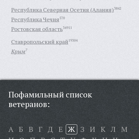
Республика Северная Осетия (Алания)
3842
Республика Чечня
570
Ростовская область
34911
Ставропольский край
19304
Крым
7
Пофамильный список
ветеранов:
А
Б
В
Г
Д
Е
Ж
З
И
К
Л
М