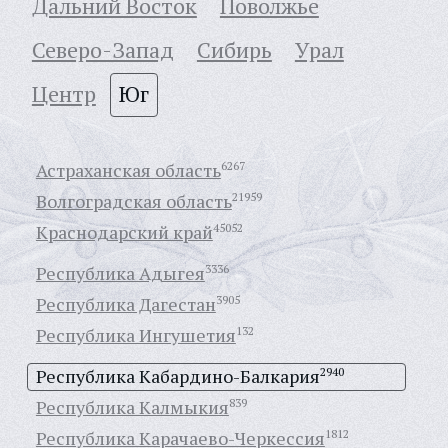
Дальний Восток
Поволжье
Северо-Запад
Сибирь
Урал
Центр
Юг
Астраханская область
6267
Волгоградская область
21959
Краснодарский край
45052
Республика Адыгея
3336
Республика Дагестан
3905
Республика Ингушетия
132
Республика Кабардино-Балкария
2940
Республика Калмыкия
839
Республика Карачаево-Черкессия
1812