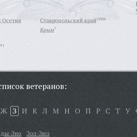
я Осетия
Ставропольский край
19304
Крым
7
911
писок ветеранов:
Ж
З
И
К
Л
М
Н
О
П
Р
С
Т
У
Зды-Зно
Зол-Зюз