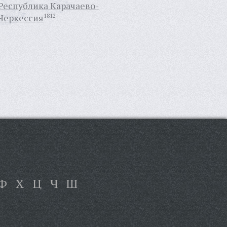
Республика Карачаево-
Черкессия
1812
Ф
Х
Ц
Ч
Ш