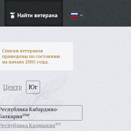
Найти ветерана
Списки ветеранов
приведены по состоянию
на начало 2005 года.
Центр
Юг
Республика Кабардино-
Балкария
2940
Республика Калмыкия
839