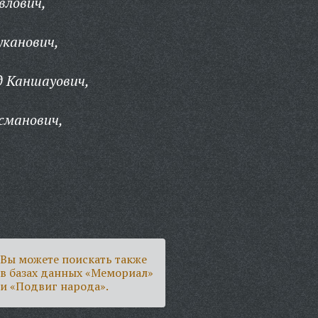
влович,
уканович,
д Каншауович,
сманович,
Вы можете поискать также
в базах данных «Мемориал»
и «Подвиг народа».